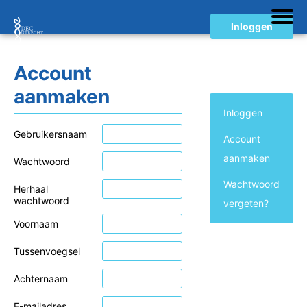
Inloggen
Account
aanmaken
Inloggen
Gebruikersnaam
Account
aanmaken
Wachtwoord
Wachtwoord
Herhaal
wachtwoord
vergeten?
Voornaam
Tussenvoegsel
Achternaam
E-mailadres