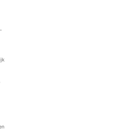
-
jk
e
en